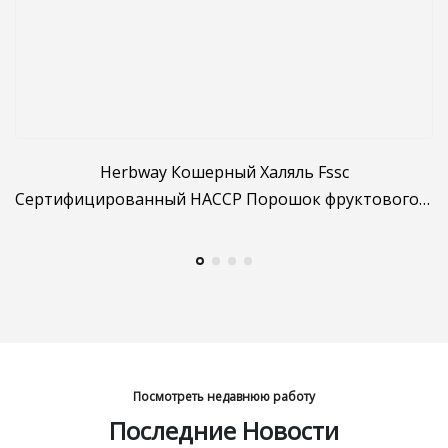
Herbway Кошерный Халяль Fssc
Сертифицированный HACCP Порошок фруктового и
овощного сока Порошок арбуза Порошок
цитруллюса Ланатуса
Посмотреть недавнюю работу
Последние Новости