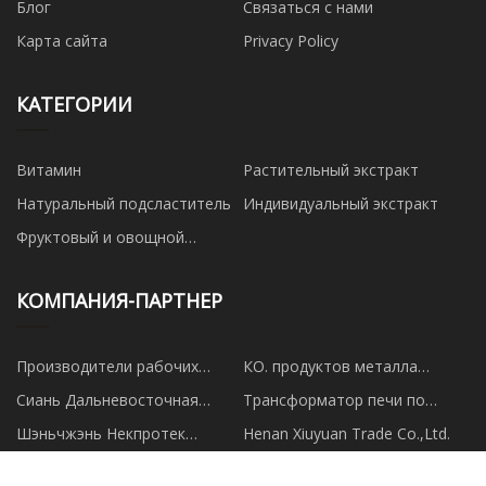
Блог
Связаться с нами
Карта сайта
Privacy Policy
КАТЕГОРИИ
Витамин
Растительный экстракт
Натуральный подсластитель
Индивидуальный экстракт
Фруктовый и овощной
порошок
КОМПАНИЯ-ПАРТНЕР
Производители рабочих
КО. продуктов металла
станций для автоматического
Хайнин Сиуте, Лтд.
Сиань Дальневосточная
Трансформатор печи по
пипетирования счетчиков
промышленность&Trade Co.,
индивидуальному заказу
Шэньчжэнь Некпротек
Henan Xiuyuan Trade Co.,Ltd.
Ltd
Лимитед
Dongguan Yuanyang Thermal
Индийские фармацевтические