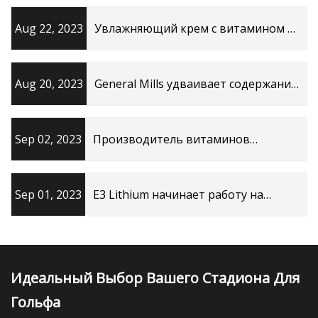
Aug 22, 2023
Увлажняющий крем с витамином С
bliss: 20 долларов, Бетенни
Франкель.
Aug 20, 2023
General Mills удваивает содержание
витамина D в злаках
Sep 02, 2023
Производитель витаминов
MaryRuth Organics рассматривает
возможность продажи
Sep 01, 2023
E3 Lithium начинает работу на
заводе по добыче лития в Канаде
Идеальный Выбор Вашего Стадиона Для
Гольфа